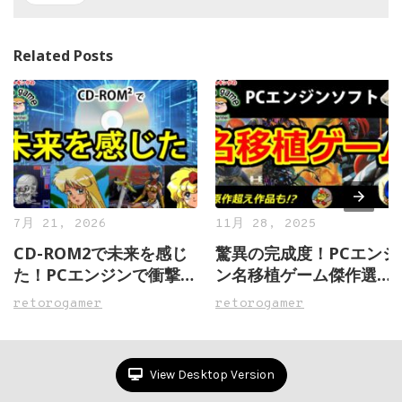
Related Posts
7月 21, 2026
11月 28, 2025
CD-ROM2で未来を感じ
驚異の完成度！PCエンジ
た！PCエンジンで衝撃を
ン名移植ゲーム傑作選
受けたゲーム10選
【その1】
retorogamer
retorogamer
View Desktop Version