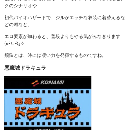
クのシナリオや
初代バイオハザードで、ジルがエッチな衣装に着替えるな
どの噂など、
エロ要素が加わると、普段よりもやる気がみなぎります
(๑•̀ㅂ•́)و✧
煩悩とは、時には凄い力を発揮するものですね。
悪魔城ドラキュラ