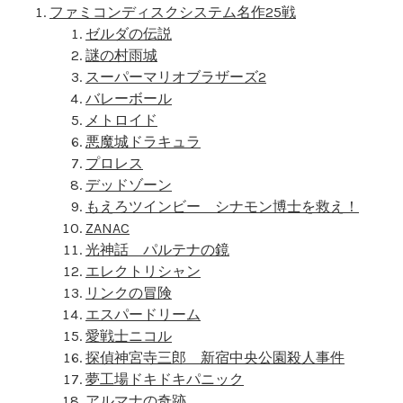
ファミコンディスクシステム名作25戦
ゼルダの伝説
謎の村雨城
スーパーマリオブラザーズ2
バレーボール
メトロイド
悪魔城ドラキュラ
プロレス
デッドゾーン
もえろツインビー シナモン博士を救え！
ZANAC
光神話 パルテナの鏡
エレクトリシャン
リンクの冒険
エスパードリーム
愛戦士ニコル
探偵神宮寺三郎 新宿中央公園殺人事件
夢工場ドキドキパニック
アルマナの奇跡