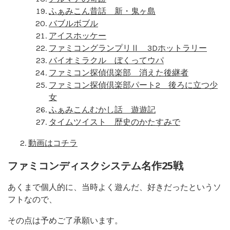
ふぁみこん昔話 新・鬼ヶ島
バブルボブル
アイスホッケー
ファミコングランプリⅡ 3Dホットラリー
バイオミラクル ぼくってウパ
ファミコン探偵倶楽部 消えた後継者
ファミコン探偵倶楽部パート2 後ろに立つ少
女
ふぁみこんむかし話 遊遊記
タイムツイスト 歴史のかたすみで
動画はコチラ
ファミコンディスクシステム名作25戦
あくまで個人的に、当時よく遊んだ、好きだったというソ
フトなので、
その点は予めご了承願います。