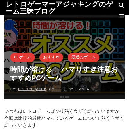
レトロゲーマーアジャキングのゲ
ーム三昧ブログ
PCゲーム
おすすめ
最近のゲーム
時間が溶ける！ ハマりすぎ注意お
すすめPCゲーム
By
retorogamer
on
12月 05, 2024
いつもはレトロゲームばかり熱くウザく語っていますが、
今回は比較的最近ハマっているゲームについて熱くウザく
語っていきます！