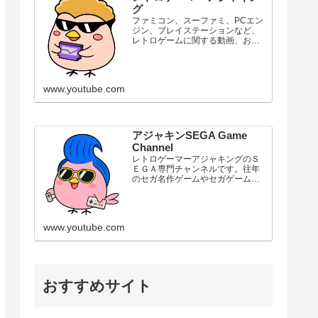
グ
ファミコン、スーファミ、PCエン
ジン、プレイステーションなど、
レトロゲームに関する動画、おす
すめゲームなどの紹介しておりま
す。あの頃流行った懐かしのゲー
ム、思い出のゲーム、知名度は低
い名作ゲームなど、個人的な好み
www.youtube.com
や意見なども踏まえて紹介して...
アジャキンSEGA Game
Channel
レトロゲーマーアジャキングのＳ
ＥＧＡ専門チャンネルです。往年
のセガ名作ゲームやセガゲーム機
に関する情報なども主に紹介して
いきます。SG-1000セガ マーク
Ⅲマスターシステムメガドライブ
SEGA GENESISゲームギアメガ
www.youtube.com
CDスーパー32...
おすすめサイト