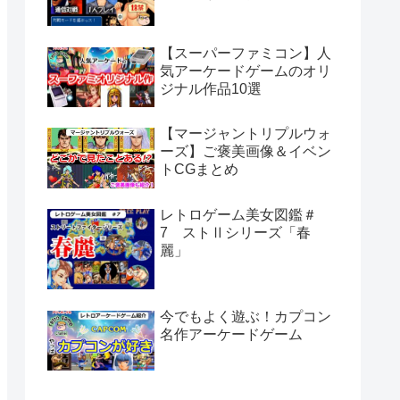
【スーパーファミコン】人
気アーケードゲームのオリ
ジナル作品10選
【マージャントリプルウォ
ーズ】ご褒美画像＆イベン
トCGまとめ
レトロゲーム美女図鑑＃
7 ストⅡシリーズ「春
麗」
今でもよく遊ぶ！カプコン
名作アーケードゲーム