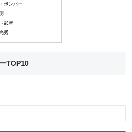
ー・ボンバー
明
ド武者
光秀
TOP10