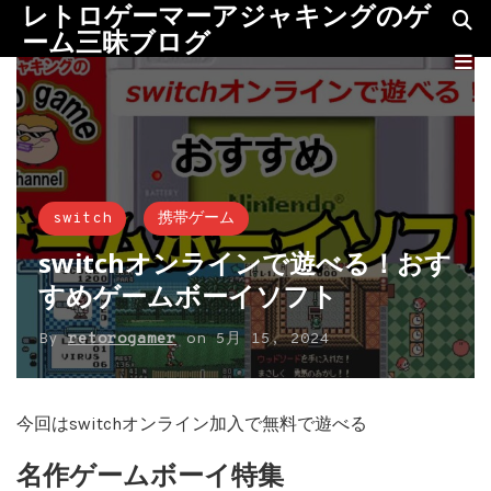
レトロゲーマーアジャキングのゲ
ーム三昧ブログ
switch
携帯ゲーム
switchオンラインで遊べる！おす
すめゲームボーイソフト
By
retorogamer
on
5月 15, 2024
今回はswitchオンライン加入で無料で遊べる
名作ゲームボーイ特集