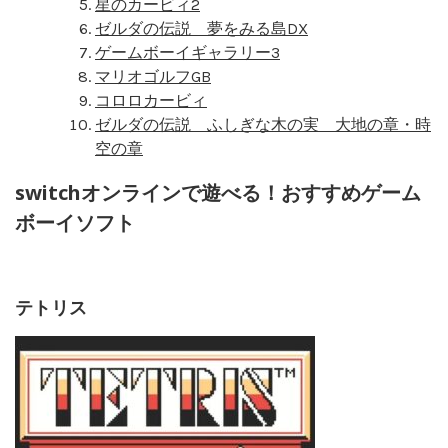
星のカービィ2
ゼルダの伝説 夢をみる島DX
ゲームボーイギャラリー3
マリオゴルフGB
コロロカービィ
ゼルダの伝説 ふしぎな木の実 大地の章・時
空の章
switchオンラインで遊べる！おすすめゲーム
ボーイソフト
テトリス