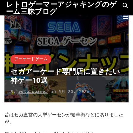
レトロゲーマーアジャキングのゲ
ーム三昧ブログ
アーケードゲーム
セガアーケード専門店に置きたい
神ゲー10選
By
retorogamer
on
5月 23, 2026
昔はセガ直営の大型ゲーセンが繁華街などにありました
が、