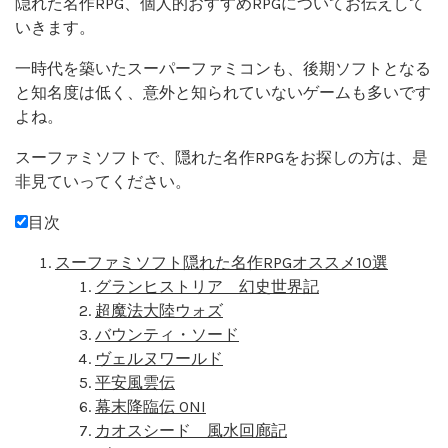
隠れた名作RPG、個人的おすすめRPGについてお伝えして
いきます。
一時代を築いたスーパーファミコンも、後期ソフトとなる
と知名度は低く、意外と知られていないゲームも多いです
よね。
スーファミソフトで、隠れた名作RPGをお探しの方は、是
非見ていってください。
目次
スーファミソフト隠れた名作RPGオススメ10選
グランヒストリア 幻史世界記
超魔法大陸ウォズ
バウンティ・ソード
ヴェルヌワールド
平安風雲伝
幕末降臨伝 ONI
カオスシード 風水回廊記