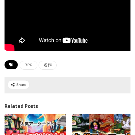
RPG
名作
Share
Related Posts