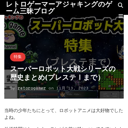
レトロゲーマーアジャキングのゲ
ーム三昧ブログ
特集
スーパーロボット大戦シリーズの
歴史まとめ(プレステⅠまで）
By
retorogamer
on
11月 13, 2023
当時の少年たちにとって、ロボットアニメは大好物でした
よね。